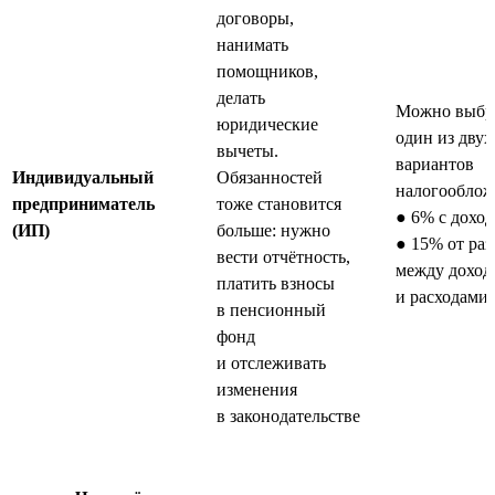
договоры,
нанимать
помощников,
делать
Можно выбр
юридические
один из двух
вычеты.
вариантов
Индивидуальный
Обязанностей
налогооблож
предприниматель
тоже становится
● 6% с доход
(ИП)
больше: нужно
● 15% от ра
вести отчётность,
между доход
платить взносы
и расходами
в пенсионный
фонд
и отслеживать
изменения
в законодательстве