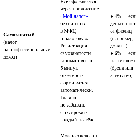
Всё оформляется
через приложение
«Мой налог»
—
● 4% — если
без визитов
деньги пост
в МФЦ
от физлиц
Самозанятый
и налоговую.
(например,
(налог
Регистрация
донаты)
на профессиональный
самозанятости
● 6% — если
доход)
занимает всего
платит комп
5 минут,
(бренд или
отчётность
агентство)
формируется
автоматически.
Главное —
не забывать
фиксировать
каждый платёж
Можно заключать