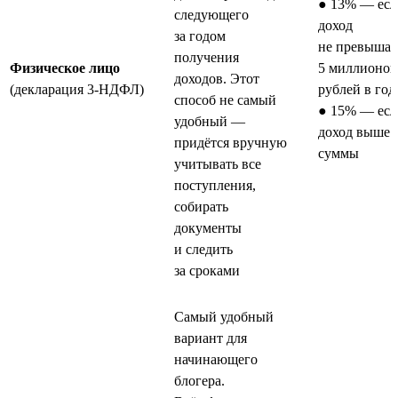
● 13% — есл
следующего
доход
за годом
не превышае
получения
Физическое лицо
5 миллионов
доходов. Этот
(декларация 3-НДФЛ)
рублей в год
способ не самый
● 15% — есл
удобный —
доход выше 
придётся вручную
суммы
учитывать все
поступления,
собирать
документы
и следить
за сроками
Самый удобный
вариант для
начинающего
блогера.