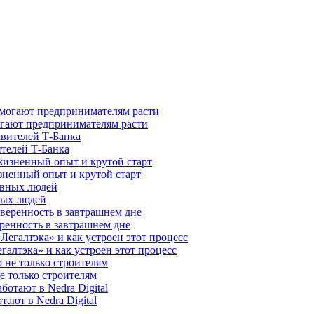
гают предпринимателям расти
ителей Т-Банка
зненный опыт и крутой старт
ных людей
ренность в завтрашнем дне
галтэка» и как устроен этот процесс
е только строителям
ают в Nedra Digital