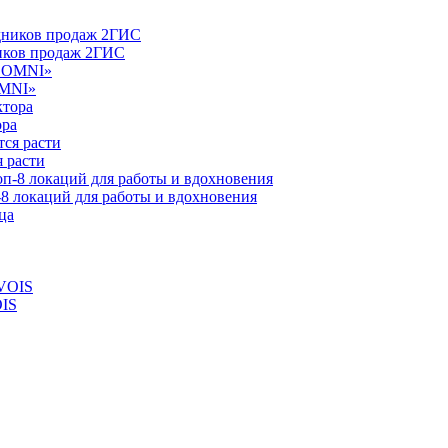
ников продаж 2ГИС
OMNI»
ора
 расти
-8 локаций для работы и вдохновения
OIS