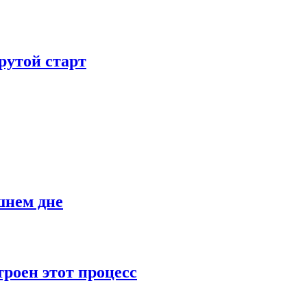
рутой старт
шнем дне
роен этот процесс