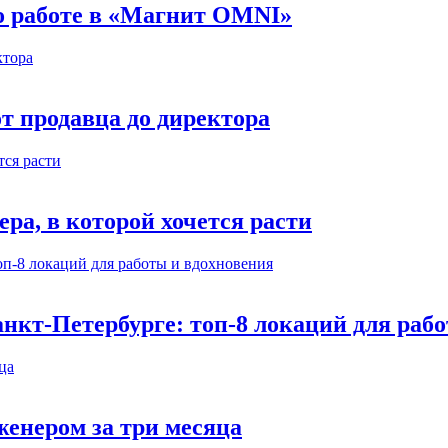
 о работе в «Магнит OMNI»
т продавца до директора
а, в которой хочется расти
нкт-Петербурге: топ-8 локаций для раб
енером за три месяца