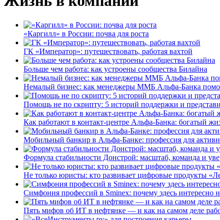
Жизнь в компании
«Каргилл» в России: почва для роста
ГК «Император»: путешествовать, работая вахтой
Больше чем работа: как устроены сообщества Билайна
Немалый бизнес: как менеджеры ММБ Альфа-Банка помо
Помощь не по скрипту: 5 историй поддержки и представ
Как работают в контакт-центре Альфа-Банка: богатый жи
Мобильный банкир в Альфа-Банке: профессия для актив
Формула стабильности Донстрой: масштаб, команда и уве
Не только юристы: кто развивает цифровые продукты «Ле
Симфония профессий в Sminex: почему здесь интересно н
Пять мифов об ИТ в нефтянке — и как на самом деле работ