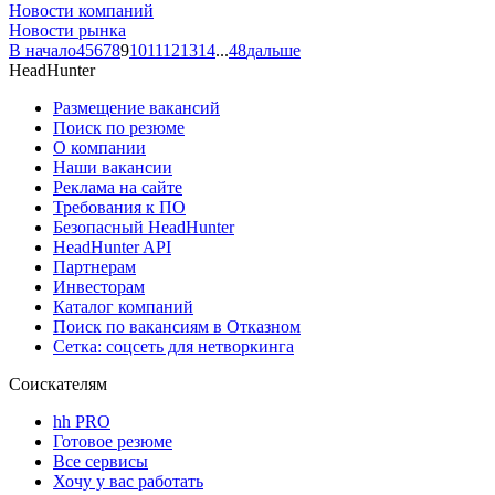
Новости компаний
Новости рынка
В начало
4
5
6
7
8
9
10
11
12
13
14
...
48
дальше
HeadHunter
Размещение вакансий
Поиск по резюме
О компании
Наши вакансии
Реклама на сайте
Требования к ПО
Безопасный HeadHunter
HeadHunter API
Партнерам
Инвесторам
Каталог компаний
Поиск по вакансиям в Отказном
Сетка: соцсеть для нетворкинга
Соискателям
hh PRO
Готовое резюме
Все сервисы
Хочу у вас работать