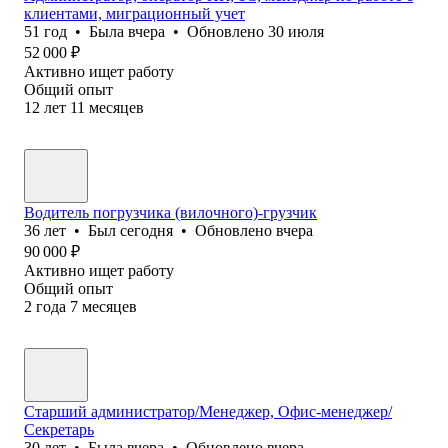
клиентами, миграционный учет
51
год
•
Была
вчера
•
Обновлено
30 июля
52 000
₽
Активно ищет работу
Общий опыт
12
лет
11
месяцев
Водитель погрузчика (вилочного)-грузчик
36
лет
•
Был
сегодня
•
Обновлено
вчера
90 000
₽
Активно ищет работу
Общий опыт
2
года
7
месяцев
Старший администратор/Менеджер, Офис-менеджер/
Секретарь
30
лет
•
Была
вчера
•
Обновлено
вчера