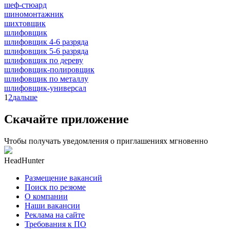
шеф-стюард
шиномонтажник
шихтовщик
шлифовщик
шлифовщик 4-6 разряда
шлифовщик 5-6 разряда
шлифовщик по дереву
шлифовщик-полировщик
шлифовщик по металлу
шлифовщик-универсал
1
2
дальше
Скачайте приложение
Чтобы получать уведомления о приглашениях мгновенно
HeadHunter
Размещение вакансий
Поиск по резюме
О компании
Наши вакансии
Реклама на сайте
Требования к ПО