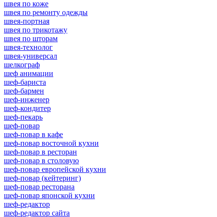
швея по коже
швея по ремонту одежды
швея-портная
швея по трикотажу
швея по шторам
швея-технолог
швея-универсал
шелкограф
шеф анимации
шеф-бариста
шеф-бармен
шеф-инженер
шеф-кондитер
шеф-пекарь
шеф-повар
шеф-повар в кафе
шеф-повар восточной кухни
шеф-повар в ресторан
шеф-повар в столовую
шеф-повар европейской кухни
шеф-повар (кейтеринг)
шеф-повар ресторана
шеф-повар японской кухни
шеф-редактор
шеф-редактор сайта