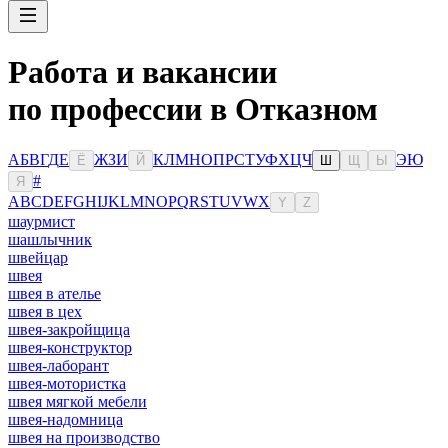
Работа и вакансии
по профессии в Отказном
А
Б
В
Г
Д
Е
Ж
З
И
К
Л
М
Н
О
П
Р
С
Т
У
Ф
Х
Ц
Ч
Э
Ю
Ё
Й
Ш
Щ
Ы
#
Я
A
B
C
D
E
F
G
H
I
J
K
L
M
N
O
P
Q
R
S
T
U
V
W
X
Y
Z
шаурмист
шашлычник
швейцар
швея
швея в ателье
швея в цех
швея-закройщица
швея-конструктор
швея-лаборант
швея-мотористка
швея мягкой мебели
швея-надомница
швея на производство